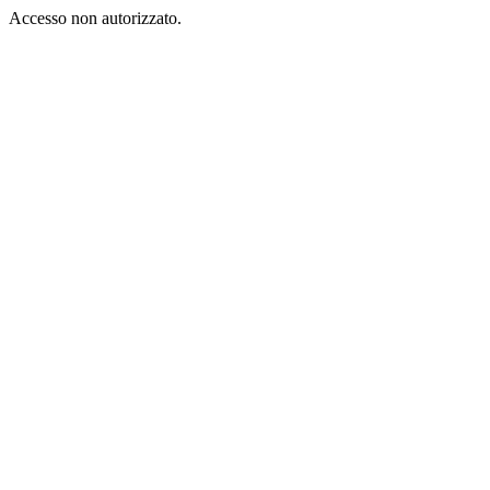
Accesso non autorizzato.